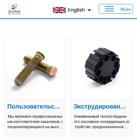
Муен
Дом
>
Продукты
Пользовательский круглый колесный шпильок
Экструдированный алюминиевый теплоотводник Производитель
Мы являемся профессиональн
Алюминиевый теплоотводник -
ым изготовителем заказчиков, с
это пассивное охлаждающее ус
пециализирующихся на высоко
тройство, предназначенное дл
точных автомобильных крепеж
я рассеивания тепла из электр
ных элементах и обработанны
онных компонентов, таких как п