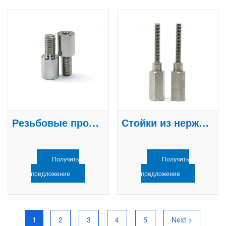
Резьбовые проставки
Стойки из нержавеющей стали
Получить
Получить
предложение
предложение
1
2
3
4
5
Next >