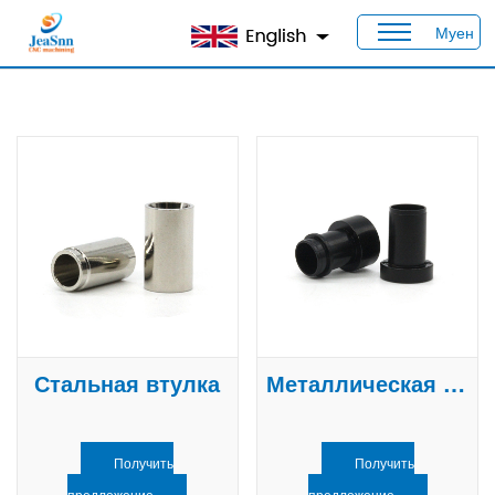
Муен
Дом
>
Продукты
>
Изготовленные на заказ втулки
Стальная втулка
Металлическая втулка
Получить
Получить
предложение
предложение