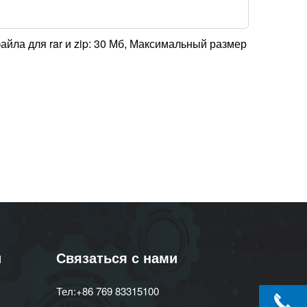
р файла для rar и zip: 30 Мб, Максимальный размер
и
Связаться с нами
Тел:+86 769 83315100