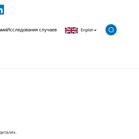
ами
Исследования случаев
English
деталях.