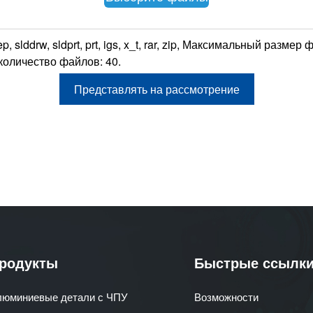
, slddrw, sldprt, prt, igs, x_t, rar, zip, Максимальный разме
количество файлов: 40.
родукты
Быстрые ссылк
люминиевые детали с ЧПУ
Возможности