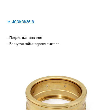
Высококаче
· Поделиться значком
· Ра
· Вогнутая гайка переключателя
· Ла