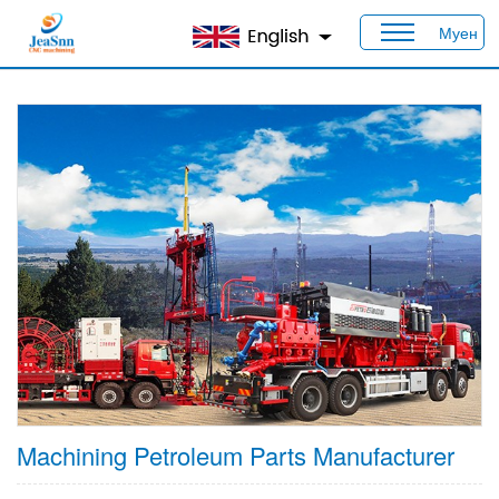
Муен
Дом
>
Продукты
>
Отрасли промышленности
> Нефть
Machining Petroleum Parts Manufacturer