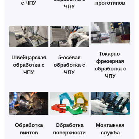
с ЧПУ
прототипов
ЧПУ
Токарно-
Швейцарская
5-осевая
фрезерная
обработка с
обработка с
обработка с
ЧПУ
ЧПУ
ЧПУ
Обработка
Обработка
Монтажная
поверхности
винтов
служба