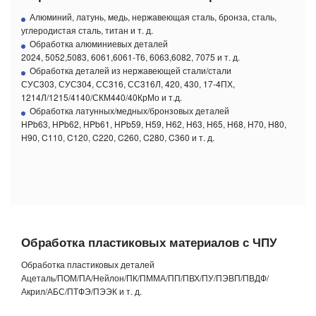
Алюминий, латунь, медь, нержавеющая сталь, бронза, сталь,
углеродистая сталь, титан и т. д.
Обработка алюминиевых деталей
2024, 5052,5083, 6061,6061-Т6, 6063,6082, 7075 и т. д.
Обработка деталей из нержавеющей стали/стали
СУС303, СУС304, СС316, СС316Л, 420, 430, 17-4ПХ,
1214Л/1215/4140/СКМ440/40КрМо и т.д.
Обработка латунных/медных/бронзовых деталей
HPb63, HPb62, HPb61, HPb59, H59, H62, H63, H65, H68, H70, H80,
H90, C110, C120, C220, C260, C280, C360 и т. д.
Обработка пластиковых материалов с ЧПУ
Обработка пластиковых деталей
Ацеталь/ПОМ/ПА/Нейлон/ПК/ПММА/ПП/ПВХ/ПУ/ПЭВП/ПВДФ/
Акрил/АБС/ПТФЭ/ПЭЭК и т. д.