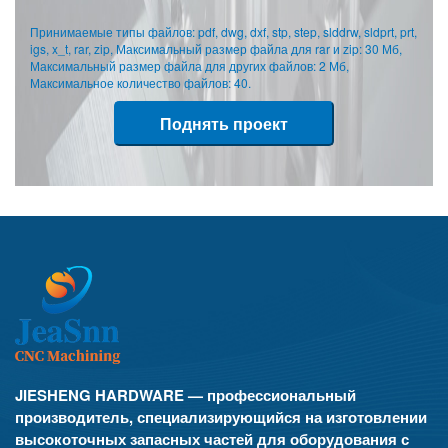
Принимаемые типы файлов: pdf, dwg, dxf, stp, step, slddrw, sldprt, prt,
igs, x_t, rar, zip, Максимальный размер файла для rar и zip: 30 Мб,
Максимальный размер файла для других файлов: 2 Мб,
Максимальное количество файлов: 40.
Поднять проект
JIESHENG HARDWARE — профессиональный
производитель, специализирующийся на изготовлении
высокоточных запасных частей для оборудования с